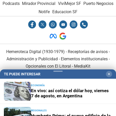
Podcasts
Mirador Provincial
VivíMejor SF
Puerto Negocios
Notife
Educacion SF
Hemeroteca Digital (1930-1979)
-
Receptorías de avisos
-
Administración y Publicidad
-
Elementos institucionales
-
Opcionales con El Litoral
-
MediaKit
TE PUEDE INTERESAR
✕
El Litoral es miembro de:
ECONOMÍA
En vivo: así cotiza el dólar hoy, viernes
7 de agosto, en Argentina
REGIONALES
En Asociación con:
Humberto Primo: el nuevo edificio de la