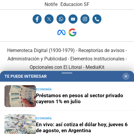
Notife
Educacion SF
Hemeroteca Digital (1930-1979)
-
Receptorías de avisos
-
Administración y Publicidad
-
Elementos institucionales
-
Opcionales con El Litoral
-
MediaKit
TE PUEDE INTERESAR
✕
El Litoral es miembro de:
ECONOMÍA
Préstamos en pesos al sector privado
cayeron 1% en julio
ECONOMÍA
En Asociación con:
En vivo: así cotiza el dólar hoy, jueves 6
de agosto, en Argentina