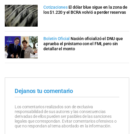
Cotizaciones
El dólar blue sigue en la zona de
los $1.220 y el BCRA volvió a perder reservas
Boletín Oficial
Nación oficializó el DNU que
aprueba el préstamo con el FMI, pero sin
detallar el monto
Dejanos tu comentario
Los comentarios realizados son de exclusiva
responsabilidad de sus autores y las consecuencias
derivadas de ellos pueden ser pasibles de las sanciones
legales que correspondan. Evitar comentarios ofensivos o
que no respondan al tema abordado en la información.