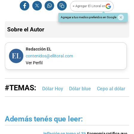
+ Agregar El Litoral en
Agregar a tus medios preferidos en Google
Sobre el Autor
Redacción EL
contenidos@ellitoral.com
Ver Perfil
#TEMAS:
Dólar Hoy
Dólar blue
Cepo al dólar
B
Además tenés que leer:
Inflación en torno al 3%
Economía ratifica que