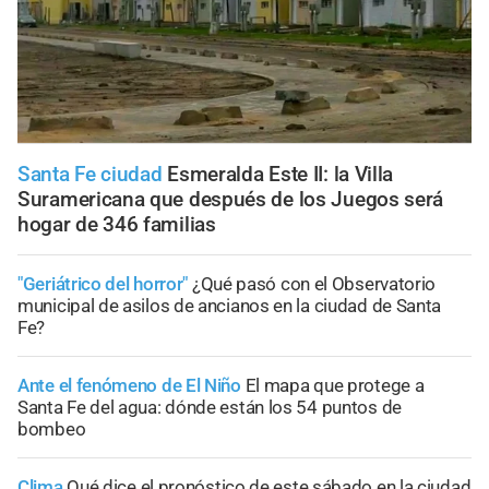
Santa Fe ciudad
Esmeralda Este II: la Villa
Suramericana que después de los Juegos será
hogar de 346 familias
"Geriátrico del horror"
¿Qué pasó con el Observatorio
municipal de asilos de ancianos en la ciudad de Santa
Fe?
Ante el fenómeno de El Niño
El mapa que protege a
Santa Fe del agua: dónde están los 54 puntos de
bombeo
Clima
Qué dice el pronóstico de este sábado en la ciudad