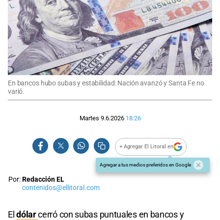
En bancos hubo subas y estabilidad: Nación avanzó y Santa Fe no
varió.
Martes 9.6.2026
18:26
+ Agregar El Litoral en
Agregar a tus medios preferidos en Google
Por:
Redacción EL
contenidos@ellitoral.com
El
dólar
cerró con subas puntuales en bancos y