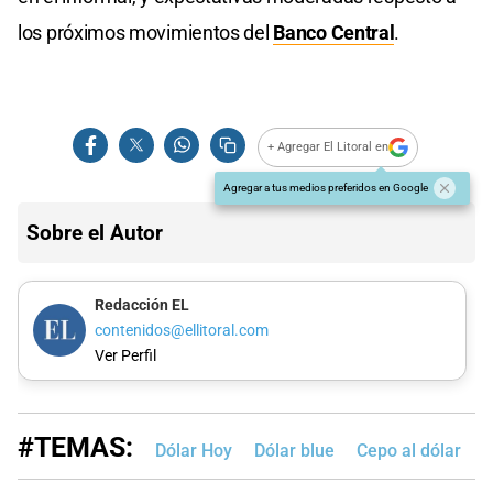
los próximos movimientos del
Banco Central
.
+ Agregar El Litoral en
Agregar a tus medios preferidos en Google
Sobre el Autor
Redacción EL
contenidos@ellitoral.com
Ver Perfil
#TEMAS:
Dólar Hoy
Dólar blue
Cepo al dólar
B