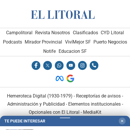
Campolitoral
Revista Nosotros
Clasificados
CYD Litoral
Podcasts
Mirador Provincial
VivíMejor SF
Puerto Negocios
Notife
Educacion SF
Hemeroteca Digital (1930-1979)
-
Receptorías de avisos
-
Administración y Publicidad
-
Elementos institucionales
-
Opcionales con El Litoral
-
MediaKit
TE PUEDE INTERESAR
✕
El Litoral es miembro de: