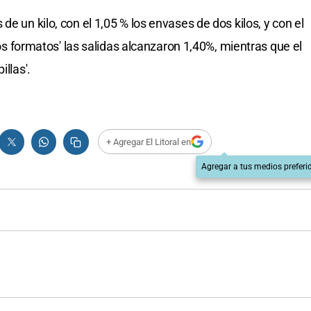
e un kilo, con el 1,05 % los envases de dos kilos, y con el
tros formatos' las salidas alcanzaron 1,40%, mientras que el
illas'.
+ Agregar El Litoral en
Agregar a tus medios preferi