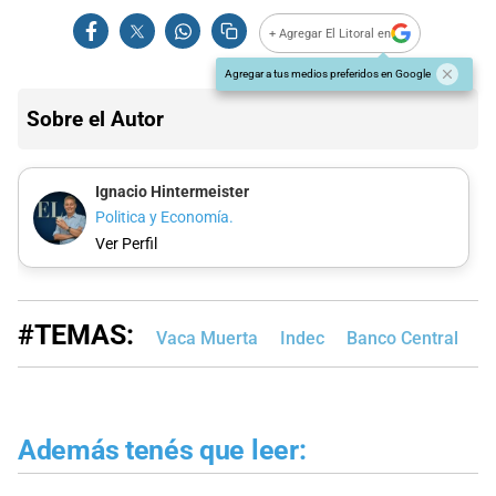
+ Agregar El Litoral en
Agregar a tus medios preferidos en Google
Sobre el Autor
Ignacio Hintermeister
Politica y Economía.
Ver Perfil
#TEMAS:
Vaca Muerta
Indec
Banco Central
Ja
Además tenés que leer: