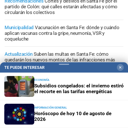
Recomendaciones
Cortes y desvíos en Santa Fe por el
partido de Colón: qué calles estarán afectadas y cómo
circularán los colectivos
Municipalidad
Vacunación en Santa Fe: dónde y cuándo
aplican vacunas contra la gripe, neumonía, VSR y
coqueluche
Actualización
Suben las multas en Santa Fe: cómo
quedarán los nuevos montos de las infracciones más
comunes
TE PUEDE INTERESAR
✕
ECONOMÍA
Subsidios congelados: el invierno estiró
el recorte en las tarifas energéticas
+
Sucesos
INFORMACIÓN GENERAL
Horóscopo de hoy 10 de agosto de
2026