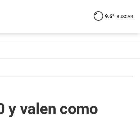
9.6°
BUSCAR
00 y valen como