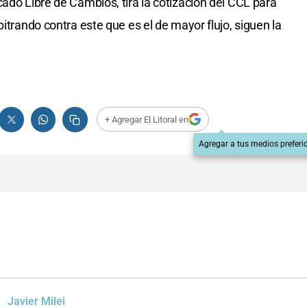
ado Libre de Cambios, tira la cotización del CCL para
bitrando contra este que es el de mayor flujo, siguen la
+ Agregar El Litoral en
Agregar a tus medios preferi
Javier Milei