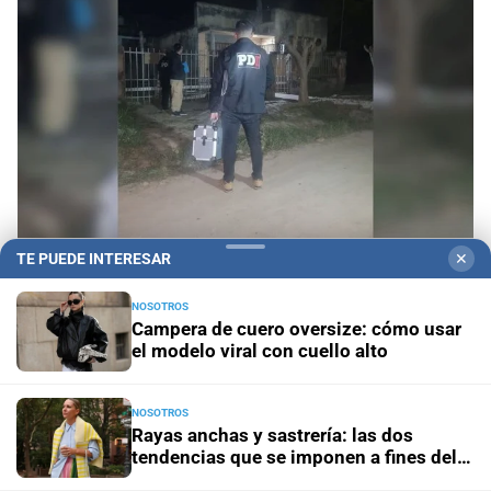
TE PUEDE INTERESAR
✕
Homicidio
Una balacera en la zona oeste de Santa
Fe terminó con un hombre acribillado
NOSOTROS
Campera de cuero oversize: cómo usar
el modelo viral con cuello alto
Revés judicial
La Justicia le dijo que no a Facundo
Moyano: qué restricciones deberá mantener
NOSOTROS
Villa Oculta
Investigan la muerte de un hombre en la
Rayas anchas y sastrería: las dos
ciudad de Santa Fe
tendencias que se imponen a fines del
invierno