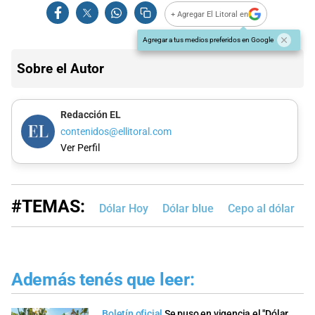
+ Agregar El Litoral en
Agregar a tus medios preferidos en Google
Sobre el Autor
Redacción EL
contenidos@ellitoral.com
Ver Perfil
#TEMAS:
Dólar Hoy
Dólar blue
Cepo al dólar
Además tenés que leer:
Boletín oficial
Se puso en vigencia el "Dólar