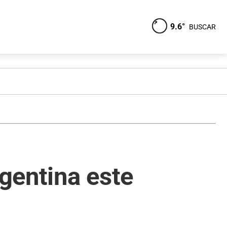
9.6°
BUSCAR
rgentina este