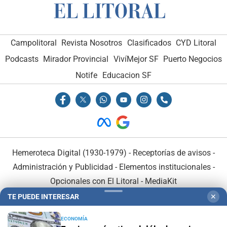
Campolitoral
Revista Nosotros
Clasificados
CYD Litoral
Podcasts
Mirador Provincial
VivíMejor SF
Puerto Negocios
Notife
Educacion SF
Hemeroteca Digital (1930-1979)
-
Receptorías de avisos
-
Administración y Publicidad
-
Elementos institucionales
-
Opcionales con El Litoral
-
MediaKit
TE PUEDE INTERESAR
✕
El Litoral es miembro de:
ECONOMÍA