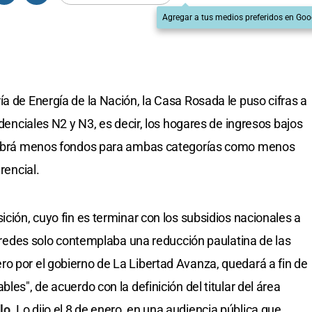
Agregar a tus medios preferidos en Goo
a de Energía de la Nación, la Casa Rosada le puso cifras a
idenciales N2 y N3, es decir, los hogares de ingresos bajos
o habrá menos fondos para ambas categorías como menos
rencial.
ición, cuyo fin es terminar con los subsidios nacionales a
or redes solo contemplaba una reducción paulatina de las
o por el gobierno de La Libertad Avanza, quedará a fin de
les", de acuerdo con la definición del titular del área
lo
. Lo dijo el 8 de enero, en una audiencia pública que