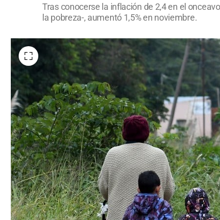
Tras conocerse la inflación de 2,4 en el onceav
la pobreza-, aumentó 1,5% en noviembre.