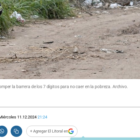
romper la barrera de los 7 dígitos para no caer en la pobreza. Archivo.
Miércoles 11.12.2024
21:24
+ Agregar El Litoral en