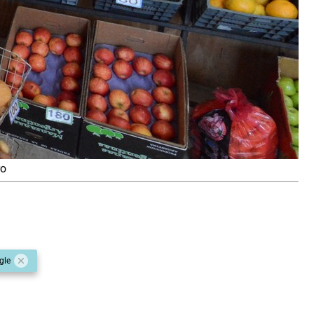
ro
gle