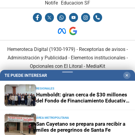
Notife
Educacion SF
Hemeroteca Digital (1930-1979)
-
Receptorías de avisos
-
Administración y Publicidad
-
Elementos institucionales
-
Opcionales con El Litoral
-
MediaKit
TE PUEDE INTERESAR
✕
El Litoral es miembro de:
REGIONALES
Humboldt: giran cerca de $30 millones
del Fondo de Financiamiento Educativo
a escuelas del distrito
ÁREA METROPOLITANA
En Asociación con:
San Cayetano se prepara para recibir a
miles de peregrinos de Santa Fe