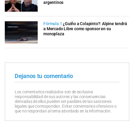
argentinos
Fórmula 1
¿Guiño a Colapinto?: Alpine tendrá
a Mercado Libre como sponsor en su
monoplaza
Dejanos tu comentario
Los comentarios realizados son de exclusiva
responsabilidad de sus autores y las consecuencias
derivadas de ellos pueden ser pasibles de las sanciones
legales que correspondan. Evitar comentarios ofensivos o
que no respondan al tema abordado en la información.