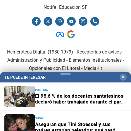
Notife
Educacion SF
Hemeroteca Digital (1930-1979)
-
Receptorías de avisos
-
Administración y Publicidad
-
Elementos institucionales
-
Opcionales con El Litoral
-
MediaKit
TE PUEDE INTERESAR
✕
El Litoral es miembro de:
POLÍTICA
El 95,6 % de los docentes santafesinos
declaró haber trabajado durante el paro
del 3 de agosto
SHOW
En Asociación con:
Aseguran que Tini Stoessel y sus
padres estarían peleados: qué pasó