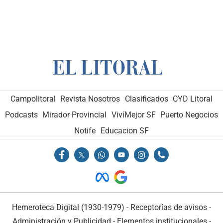
Campolitoral
Revista Nosotros
Clasificados
CYD Litoral
Podcasts
Mirador Provincial
VivíMejor SF
Puerto Negocios
Notife
Educacion SF
Hemeroteca Digital (1930-1979)
-
Receptorías de avisos
-
Administración y Publicidad
-
Elementos institucionales
-