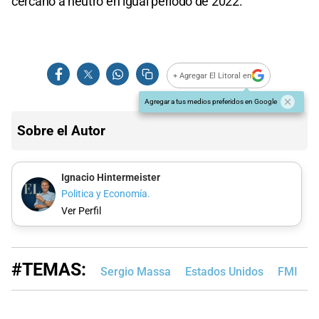
cercano a neutro en igual período de 2022.
+ Agregar El Litoral en
Agregar a tus medios preferidos en Google
Sobre el Autor
Ignacio Hintermeister
Politica y Economía.
Ver Perfil
#TEMAS:
Sergio Massa
Estados Unidos
FMI
S