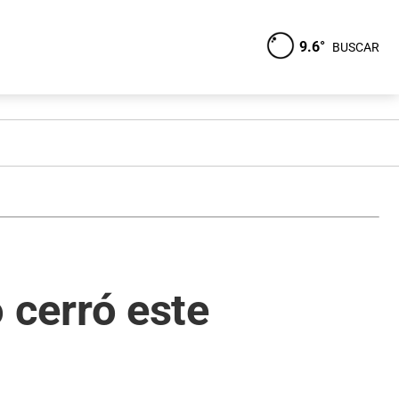
9.6°
BUSCAR
o cerró este