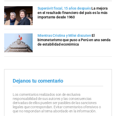
Superávit fiscal, 15 años después
La mejora
en el resultado financiero del país es la más
importante desde 1960
Mientras Cristina y Milei discuten
El
bimonetarismo que puso a Perú en una senda
de estabilidad económica
Dejanos tu comentario
Los comentarios realizados son de exclusiva
responsabilidad de sus autores y las consecuencias
derivadas de ellos pueden ser pasibles de las sanciones
legales que correspondan. Evitar comentarios ofensivos o
que no respondan al tema abordado en la información.