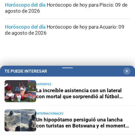
Horóscopo del día
Horóscopo de hoy para Piscis: 09 de
agosto de 2026
Horóscopo del día
Horóscopo de hoy para Acuario: 09
de agosto de 2026
TE PUEDE INTERESAR
✕
DEPORTES
La increíble asistencia con un lateral
con mortal que sorprendió al fútbol
ruso
INTERNACIONALES
Un hipopótamo persiguió una lancha
Campolitoral
Revista Nosotros
Clasificados
CYD Litoral
con turistas en Botswana y el momento
Podcasts
Mirador Provincial
VivíMejor SF
Puerto Negocios
quedó grabado en video