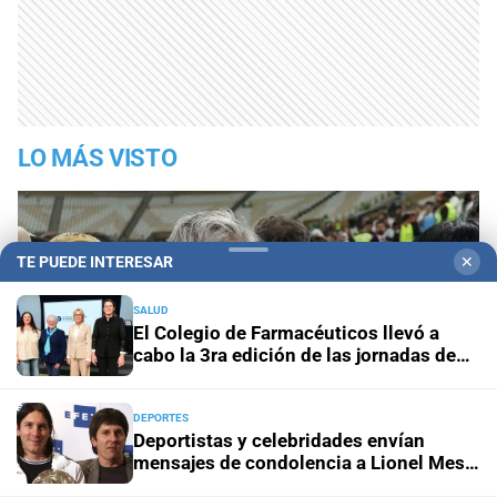
LO MÁS VISTO
TE PUEDE INTERESAR
✕
SALUD
El Colegio de Farmacéuticos llevó a
cabo la 3ra edición de las jornadas de
Farmacia Magistral en el ámbito de la
UCSF
DEPORTES
Deportistas y celebridades envían
mensajes de condolencia a Lionel Messi
tras la muerte de su padre