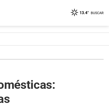
13.4°
BUSCAR
omésticas:
as