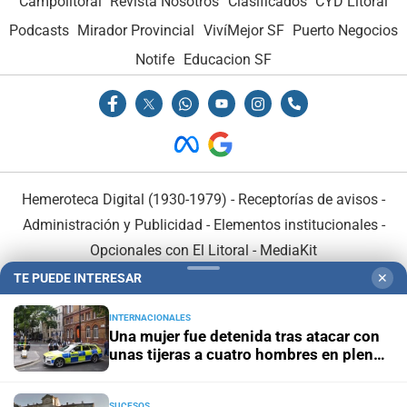
Campolitoral
Revista Nosotros
Clasificados
CYD Litoral
Podcasts
Mirador Provincial
VivíMejor SF
Puerto Negocios
Notife
Educacion SF
Hemeroteca Digital (1930-1979)
-
Receptorías de avisos
-
Administración y Publicidad
-
Elementos institucionales
-
Opcionales con El Litoral
-
MediaKit
TE PUEDE INTERESAR
✕
El Litoral es miembro de:
INTERNACIONALES
Una mujer fue detenida tras atacar con
unas tijeras a cuatro hombres en pleno
centro de Londres
SUCESOS