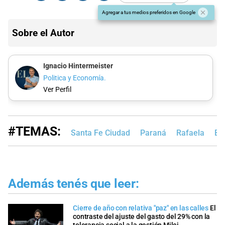
Agregar a tus medios preferidos en Google
Sobre el Autor
Ignacio Hintermeister
Politica y Economía.
Ver Perfil
#TEMAS:
Santa Fe Ciudad
Paraná
Rafaela
Bu
Además tenés que leer:
Cierre de año con relativa "paz" en las calles
El
contraste del ajuste del gasto del 29% con la