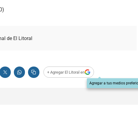
0)
nal de El Litoral
+ Agregar El Litoral en
Agregar a tus medios preferi