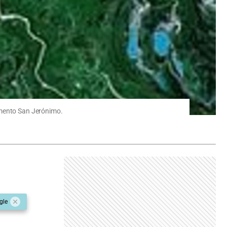
amento San Jerónimo.
gle