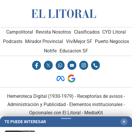
Campolitoral
Revista Nosotros
Clasificados
CYD Litoral
Podcasts
Mirador Provincial
VivíMejor SF
Puerto Negocios
Notife
Educacion SF
Hemeroteca Digital (1930-1979)
-
Receptorías de avisos
-
Administración y Publicidad
-
Elementos institucionales
-
Opcionales con El Litoral
-
MediaKit
TE PUEDE INTERESAR
✕
El Litoral es miembro de: