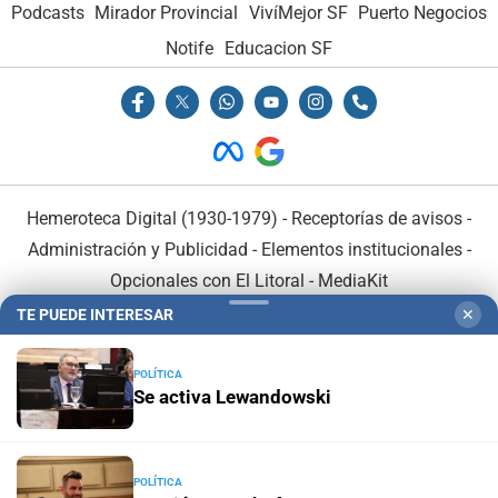
Podcasts
Mirador Provincial
VivíMejor SF
Puerto Negocios
Notife
Educacion SF
Hemeroteca Digital (1930-1979)
-
Receptorías de avisos
-
Administración y Publicidad
-
Elementos institucionales
-
Opcionales con El Litoral
-
MediaKit
TE PUEDE INTERESAR
✕
El Litoral es miembro de:
POLÍTICA
Se activa Lewandowski
En Asociación con:
POLÍTICA