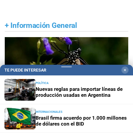
+
Información General
TE PUEDE INTERESAR
✕
POLÍTICA
Nuevas reglas para importar líneas de
producción usadas en Argentina
INTERNACIONALES
Brasil firma acuerdo por 1.000 millones
de dólares con el BID
Alemania - Australia
El 80 % de las especies de