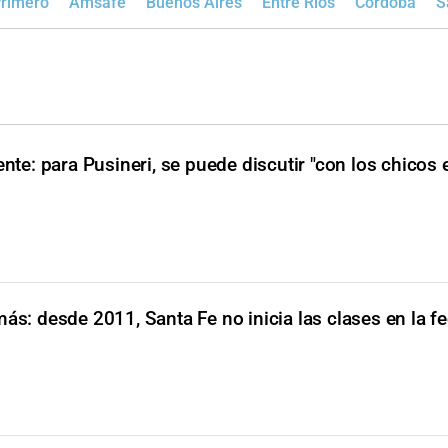
Primero
Amsafe
Buenos Aires
Entre Ríos
Córdoba
S
nte: para Pusineri, se puede discutir "con los chicos 
ás: desde 2011, Santa Fe no inicia las clases en la f