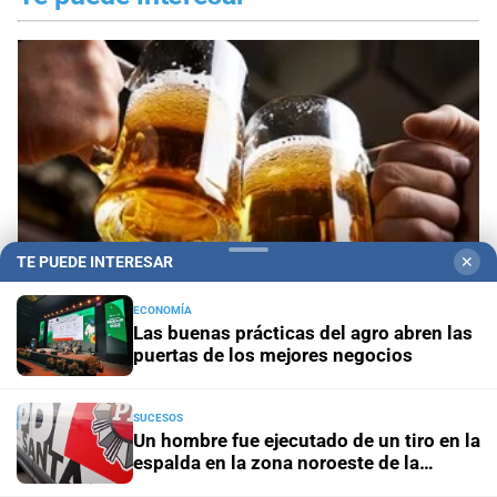
TE PUEDE INTERESAR
✕
ECONOMÍA
Las buenas prácticas del agro abren las
puertas de los mejores negocios
Día Internacional de la Cerveza: por qué se
celebra cada 7 agosto y cuál es el curioso origen
de la festividad
SUCESOS
Un hombre fue ejecutado de un tiro en la
espalda en la zona noroeste de la
ciudad