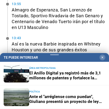
13:55
Almagro de Esperanza, San Lorenzo de
Tostado, Sportivo Rivadavia de San Genaro y
Centenario de Venado Tuerto irán por el título
en U13 Masculino
13:43
Así es la nueva Barbie inspirada en Whitney
Houston y uno de sus grandes éxitos
TE PUEDE INTERESAR
✕
13:17
Isidoro Zang presenta en Santa Fe su
ÁREA METROPOLITANA
muestra "Escrito en el Cuerpo"
El Anillo Digital ya registró más de 3,1
millones de patentes y fortalece la
transformación tecnológica de Santa Fe
Ver todas las noticias
POLÍTICA
Ante el "arréglense como puedan",
Giuliano presentó un proyecto de ley
para prevenir las consecuencias de "El