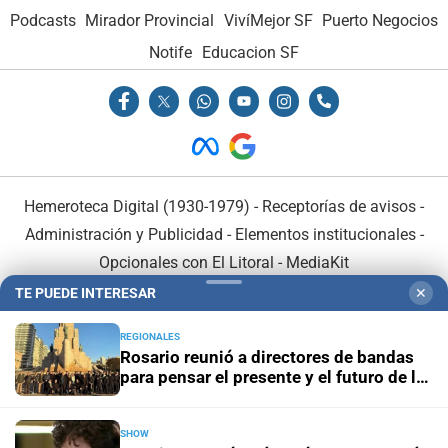
Podcasts
Mirador Provincial
VivíMejor SF
Puerto Negocios
Notife
Educacion SF
Hemeroteca Digital (1930-1979)
-
Receptorías de avisos
-
Administración y Publicidad
-
Elementos institucionales
-
Opcionales con El Litoral
-
MediaKit
TE PUEDE INTERESAR
✕
El Litoral es miembro de:
REGIONALES
Rosario reunió a directores de bandas
para pensar el presente y el futuro de la
profesión
SHOW
En Asociación con: