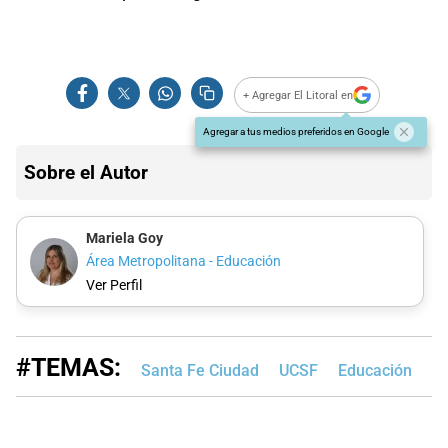
+ Agregar El Litoral en
Agregar a tus medios preferidos en Google
Sobre el Autor
Mariela Goy
Área Metropolitana - Educación
Ver Perfil
#TEMAS:
Santa Fe Ciudad
UCSF
Educación
Re