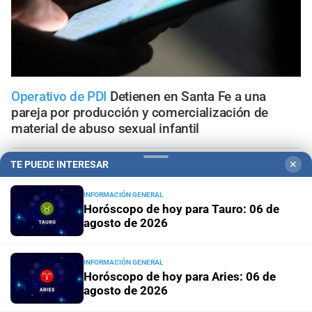
Operativo de PDI
Detienen en Santa Fe a una
pareja por producción y comercialización de
material de abuso sexual infantil
TE PUEDE INTERESAR
✕
Santa Fe
Otro tren descarrilado en la zona oeste y un
nuevo intento de saqueo
INFORMACIÓN GENERAL
Horóscopo de hoy para Tauro: 06 de
Apelación de la preliminar
Nueva instancia judicial en la
agosto de 2026
causa por la compra de armas para la Policía de Santa Fe
INFORMACIÓN GENERAL
Geriátrico del horror
Ratifican tres denuncias previas al
Horóscopo de hoy para Aries: 06 de
incendio y piden que la prueba se incorpore a la
agosto de 2026
investigación