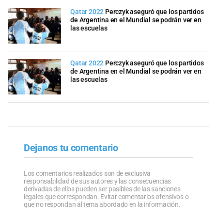
Qatar 2022
Perczyk aseguró que los partidos
de Argentina en el Mundial se podrán ver en
las escuelas
Qatar 2022
Perczyk aseguró que los partidos
de Argentina en el Mundial se podrán ver en
las escuelas
Dejanos tu comentario
Los comentarios realizados son de exclusiva
responsabilidad de sus autores y las consecuencias
derivadas de ellos pueden ser pasibles de las sanciones
legales que correspondan. Evitar comentarios ofensivos o
que no respondan al tema abordado en la información.