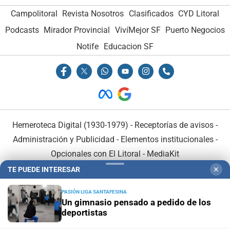
Campolitoral
Revista Nosotros
Clasificados
CYD Litoral
Podcasts
Mirador Provincial
VivíMejor SF
Puerto Negocios
Notife
Educacion SF
Hemeroteca Digital (1930-1979)
-
Receptorías de avisos
-
Administración y Publicidad
-
Elementos institucionales
-
Opcionales con El Litoral
-
MediaKit
TE PUEDE INTERESAR
✕
El Litoral es miembro de:
PASIÓN LIGA SANTAFESINA
Un gimnasio pensado a pedido de los
deportistas