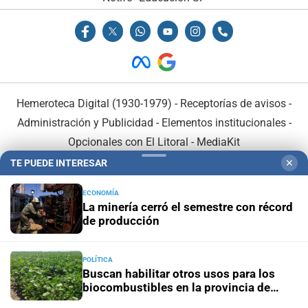
Hemeroteca Digital (1930-1979)
-
Receptorías de avisos
-
Administración y Publicidad
-
Elementos institucionales
-
Opcionales con El Litoral
-
MediaKit
TE PUEDE INTERESAR
✕
El Litoral es miembro de:
ECONOMÍA
La minería cerró el semestre con récord
de producción
POLÍTICA
En Asociación con:
Buscan habilitar otros usos para los
biocombustibles en la provincia de
Santa Fe