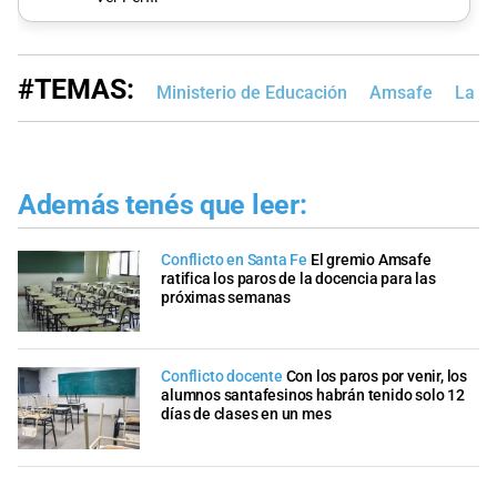
#TEMAS:
Ministerio de Educación
Amsafe
La E
Además tenés que leer:
Conflicto en Santa Fe
El gremio Amsafe
ratifica los paros de la docencia para las
próximas semanas
Conflicto docente
Con los paros por venir, los
alumnos santafesinos habrán tenido solo 12
días de clases en un mes