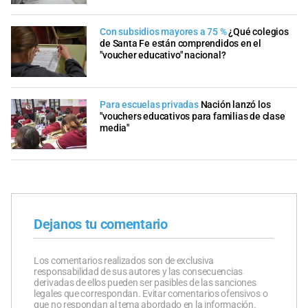
Con subsidios mayores a 75 %
¿Qué colegios
de Santa Fe están comprendidos en el
"voucher educativo" nacional?
Para escuelas privadas
Nación lanzó los
"vouchers educativos para familias de clase
media"
Dejanos tu comentario
Los comentarios realizados son de exclusiva
responsabilidad de sus autores y las consecuencias
derivadas de ellos pueden ser pasibles de las sanciones
legales que correspondan. Evitar comentarios ofensivos o
que no respondan al tema abordado en la información.