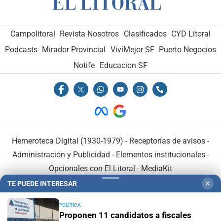
Campolitoral
Revista Nosotros
Clasificados
CYD Litoral
Podcasts
Mirador Provincial
VivíMejor SF
Puerto Negocios
Notife
Educacion SF
Hemeroteca Digital (1930-1979)
-
Receptorías de avisos
-
Administración y Publicidad
-
Elementos institucionales
-
Opcionales con El Litoral
-
MediaKit
TE PUEDE INTERESAR
✕
El Litoral es miembro de:
POLÍTICA
Proponen 11 candidatos a fiscales