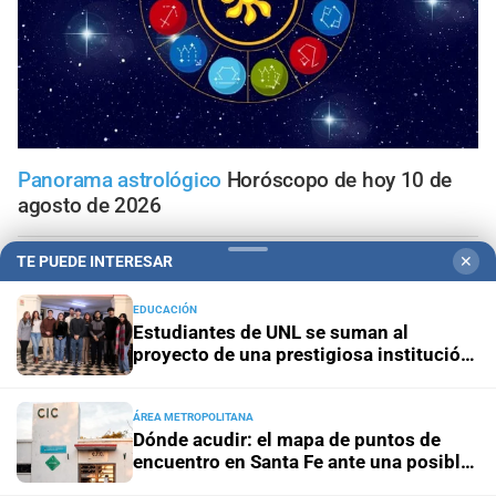
Panorama astrológico
Horóscopo de hoy 10 de
agosto de 2026
TE PUEDE INTERESAR
✕
Horóscopo del día
Horóscopo de hoy para Piscis: 10 de
agosto de 2026
EDUCACIÓN
Estudiantes de UNL se suman al
Horóscopo del día
Horóscopo de hoy para Acuario: 10
proyecto de una prestigiosa institución
de agosto de 2026
mundial de Química
ÁREA METROPOLITANA
Horóscopo del día
Horóscopo de hoy para Capricornio:
Dónde acudir: el mapa de puntos de
10 de agosto de 2026
encuentro en Santa Fe ante una posible
emergencia hídrica