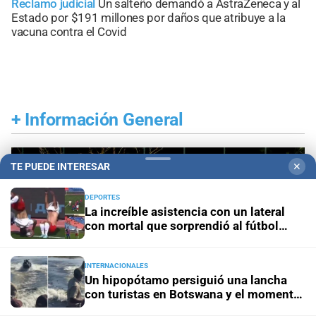
Reclamo judicial
Un salteño demandó a AstraZeneca y al
Estado por $191 millones por daños que atribuye a la
vacuna contra el Covid
+
Información General
TE PUEDE INTERESAR
✕
DEPORTES
La increíble asistencia con un lateral
con mortal que sorprendió al fútbol
ruso
INTERNACIONALES
Un hipopótamo persiguió una lancha
con turistas en Botswana y el momento
quedó grabado en video