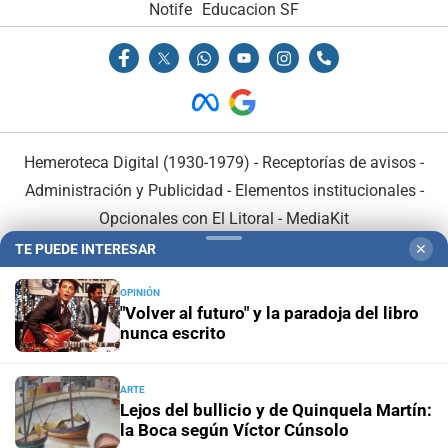
Notife
Educacion SF
Hemeroteca Digital (1930-1979)
-
Receptorías de avisos
-
Administración y Publicidad
-
Elementos institucionales
-
Opcionales con El Litoral
-
MediaKit
TE PUEDE INTERESAR
✕
El Litoral es miembro de:
OPINIÓN
"Volver al futuro" y la paradoja del libro
nunca escrito
ARTE
En Asociación con:
Lejos del bullicio y de Quinquela Martín:
la Boca según Víctor Cúnsolo