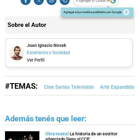
+ Agregar El Litoral en
Agregar a tus medios preferidos en Google
Sobre el Autor
Juan Ignacio Novak
Escenarios y Sociedad
Ver Perfil
#TEMAS:
Cine Series Televisión
Arte Expandido
Además tenés que leer:
Obra teatral
La historia de un escritor
silenciado llega al CCP