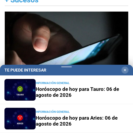
TE PUEDE INTERESAR
✕
INFORMACIÓN GENERAL
Horóscopo de hoy para Tauro: 06 de
agosto de 2026
Operativo de PDI
Detienen en Santa Fe a una
pareja por producción y comercialización de
INFORMACIÓN GENERAL
material de abuso sexual infantil
Horóscopo de hoy para Aries: 06 de
agosto de 2026
Santa Fe
Otro tren descarrilado en la zona oeste y un