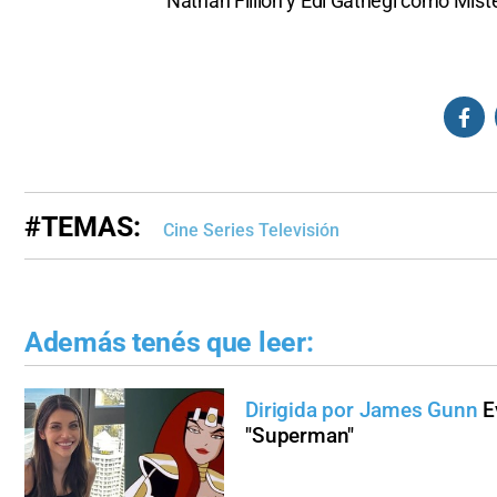
Nathan Fillion y Edi Gathegi como Mister
#TEMAS:
Cine Series Televisión
Además tenés que leer:
Dirigida por James Gunn
E
"Superman"