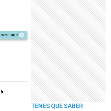
dos en Google
 de
TENES QUE SABER