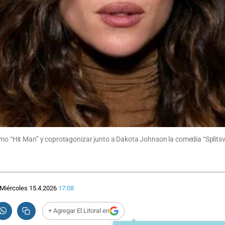
omo “Hit Man” y coprotagonizar junto a Dakota Johnson la comedia “Splitsv
Miércoles 15.4.2026
17:08
+ Agregar El Litoral en