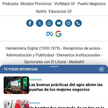
Podcasts
Mirador Provincial
VivíMejor SF
Puerto Negocios
Notife
Educacion SF
Hemeroteca Digital (1930-1979)
-
Receptorías de avisos
-
Administración y Publicidad
-
Elementos institucionales
-
Opcionales con El Litoral
-
MediaKit
TE PUEDE INTERESAR
✕
El Litoral es miembro de:
ECONOMÍA
Las buenas prácticas del agro abren las
puertas de los mejores negocios
SUCESOS
En Asociación con: