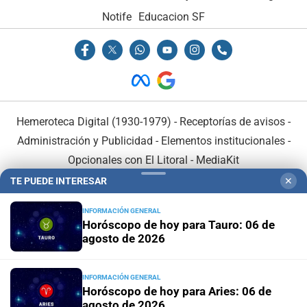
Notife
Educacion SF
Hemeroteca Digital (1930-1979)
-
Receptorías de avisos
-
Administración y Publicidad
-
Elementos institucionales
-
Opcionales con El Litoral
-
MediaKit
TE PUEDE INTERESAR
✕
El Litoral es miembro de:
INFORMACIÓN GENERAL
Horóscopo de hoy para Tauro: 06 de
agosto de 2026
INFORMACIÓN GENERAL
En Asociación con:
Horóscopo de hoy para Aries: 06 de
agosto de 2026