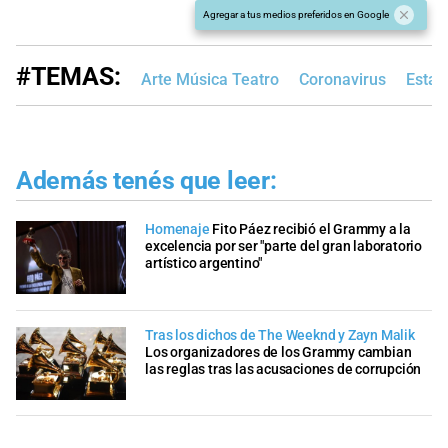
Agregar a tus medios preferidos en Google
#TEMAS:
Arte Música Teatro
Coronavirus
Estad
Además tenés que leer:
Homenaje
Fito Páez recibió el Grammy a la
excelencia por ser "parte del gran laboratorio
artístico argentino"
Tras los dichos de The Weeknd y Zayn Malik
Los organizadores de los Grammy cambian
las reglas tras las acusaciones de corrupción