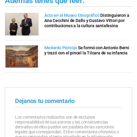
Además tenés que leer:
Acto en el Museo Etnográfico
Distinguieron a
Ana Cecchini de Dallo y Gustavo Vittori por
contribuciones a la cultura santafesina
Medardo Pantoja
Se formó con Antonio Berni
y trazó con el pincel la Tilcara de su infancia
Dejanos tu comentario
Los comentarios realizados son de exclusiva
responsabilidad de sus autores y las consecuencias
derivadas de ellos pueden ser pasibles de las sanciones
legales que correspondan. Evitar comentarios ofensivos o
que no respondan al tema abordado en la información.