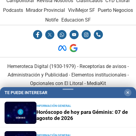
Campolitoral
Revista Nosotros
Clasificados
CYD Litoral
Podcasts
Mirador Provincial
VivíMejor SF
Puerto Negocios
Notife
Educacion SF
Hemeroteca Digital (1930-1979)
-
Receptorías de avisos
-
Administración y Publicidad
-
Elementos institucionales
-
Opcionales con El Litoral
-
MediaKit
TE PUEDE INTERESAR
✕
El Litoral es miembro de:
INFORMACIÓN GENERAL
Horóscopo de hoy para Géminis: 07 de
agosto de 2026
INFORMACIÓN GENERAL