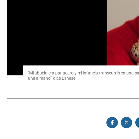
"Mi abuelo era panadero y mi infancia transcurrió en una pa
una a mano", dice Lanese.