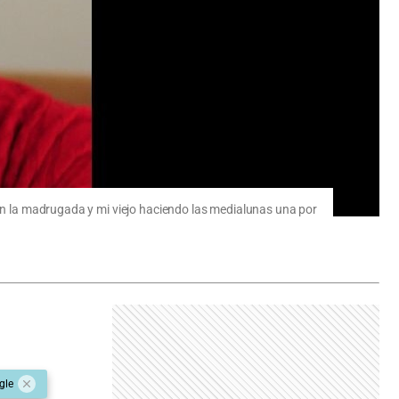
 en la madrugada y mi viejo haciendo las medialunas una por
gle