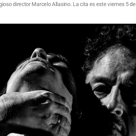
ioso director Marcelo Allasino. La cita es este viernes 5 de