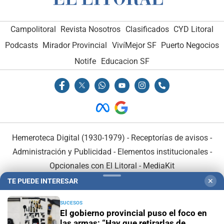
Campolitoral
Revista Nosotros
Clasificados
CYD Litoral
Podcasts
Mirador Provincial
VivíMejor SF
Puerto Negocios
Notife
Educacion SF
Hemeroteca Digital (1930-1979)
-
Receptorías de avisos
-
Administración y Publicidad
-
Elementos institucionales
-
Opcionales con El Litoral
-
MediaKit
TE PUEDE INTERESAR
✕
El Litoral es miembro de:
SUCESOS
El gobierno provincial puso el foco en
las armas: “Hay que retirarlas de